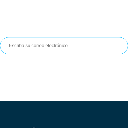
Newsletter
Suscríbete
a nuestro
newsletter
para que te enteres de las
últimas
noticias e información
relevante que pueda ser de tu
interés
Suscribirse