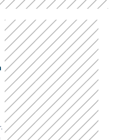
a
.
a