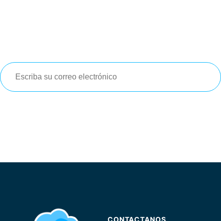
Newsletter
Suscríbete
a nuestro
newsletter
para que te enteres de las
últimas
noticias e información
relevante que pueda ser de tu
interés
Suscribirse
CONTACTANOS