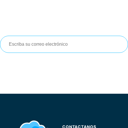
Newsletter
Suscríbete
a nuestro
newsletter
para que te enteres de las
últimas
noticias e información
relevante que pueda ser de tu
interés
Suscribirse
CONTACTANOS