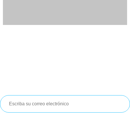
Newsletter
Suscríbete
a nuestro
newsletter
para que te enteres de las
últimas
noticias e información
relevante que pueda ser de tu
interés